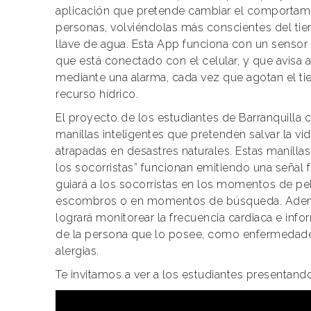
aplicación que pretende cambiar el comportami
personas, volviéndolas más conscientes del tie
llave de agua. Esta App funciona con un sensor 
que está conectado con el celular, y que avisa a
mediante una alarma, cada vez que agotan el t
recurso hídrico.
El proyecto de los estudiantes de Barranquilla c
manillas inteligentes que pretenden salvar la v
atrapadas en desastres naturales. Estas manillas
los socorristas” funcionan emitiendo una señal f
guiará a los socorristas en los momentos de pel
escombros o en momentos de búsqueda. Además
logrará monitorear la frecuencia cardiaca e info
de la persona que lo posee, como enfermedade
alergias.
Te invitamos a ver a los estudiantes presentand