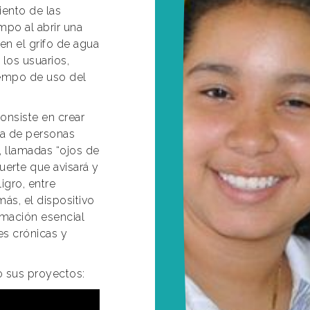
ento de las
mpo al abrir una
en el grifo de agua
 los usuarios,
iempo de uso del
onsiste en crear
ida de personas
, llamadas “ojos de
uerte que avisará y
igro, entre
, el dispositivo
rmación esencial
s crónicas y
o sus proyectos: