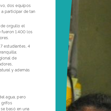
vo, dos equipos
a participar de tan
de orgullo el
 fueron 1.400 los
ores.
7 estudiantes, 4
anquilla;
gional de
adores,
atural y además
del agua, pero
 grifos
 se basó en una