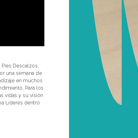
 Pies Descalzos,
por una semana de
ndizaje en muchos
ndimiento. Para los
 vidas y su visión
xa Líderes dentro